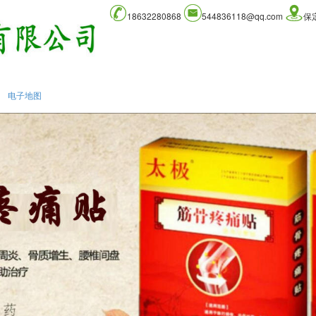
18632280868
544836118@qq.com
保
电子地图