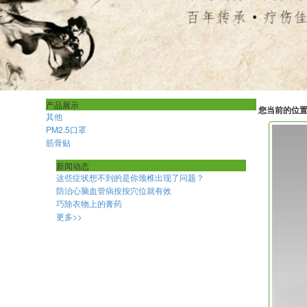
产品展示
您当前的位
其他
PM2.5口罩
筋骨贴
新闻动态
这些症状想不到的是你颈椎出现了问题？
防治心脑血管病按按穴位就有效
巧除衣物上的膏药
更多>>